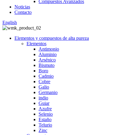
Compuestos Avanzados
Noticias
Contacto
English
Elementos y compuestos de alta pureza
Elementos
Antimonio
Aluminio
Arsénico
Bismuto
Boro
Cadmio
Cobre
Galio
Germanio
indio
Guiar
Azufre
Selenio
Estaño
Telurio
Zinc