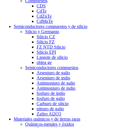
Compuestos
CDS
CdTe
CdZnTe
CdMnTe
Semiconductores compuestos y de silicio
Silicio y Germanio
Silicio CZ
Silicio FZ
FZ NTD Silicio
Silicio EPI
Lingote de silicio
oblea ge
Semiconductores compuestos
Arseniuro de galio
Arseniuro de indio
Antimoniuro de galio
Antimoniuro de indio
fosfuro de indio
fosfuro de galio
Carburo de silicio
nitruro de galio
Zafiro Al2O3
Materiales químicos y de tierras raras
Químicos-metales y óxidos