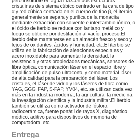
pero insoluble en agua fría.Con dos estructuras
cristalinas de sistema cúbico centrado en la cara de tipo
α y red cúbica centrada en el cuerpo de tipo β, el iterbio
generalmente se separa y purifica de la monacita
mediante extracción con solvente e intercambio iónico, o
el óxido de iterbio se reduce con lantano metálico y
luego se obtiene por destilación al vacío. proceso.El
iterbio debe mantenerse en un almacén fresco y seco y
lejos de oxidantes, ácidos y humedad, etc.
El iterbio se
utiliza en la fabricación de aleaciones especiales y
acero inoxidable para aumentar la densidad, la
resistencia y otras propiedades mecánicas, sensores de
fibra óptica, comunicación láser en el espacio libre y
amplificación de pulso ultracorto, y como material láser
de alta calidad para la preparación del láser. Los
cristales, el láser de vidrio y los láseres de fibra como
YAG, GGG, FAP, S-FAP, YV04, etc. se utilizan cada vez
más en la industria moderna, la agricultura, la medicina,
la investigación científica y la industria militar.El iterbio
también se utiliza como activador de fósforo,
radiocerámica, fuente portátil de rayos X, diagnóstico
médico, aditivo para dispositivos de memoria de
computadora, etc.
Entrega