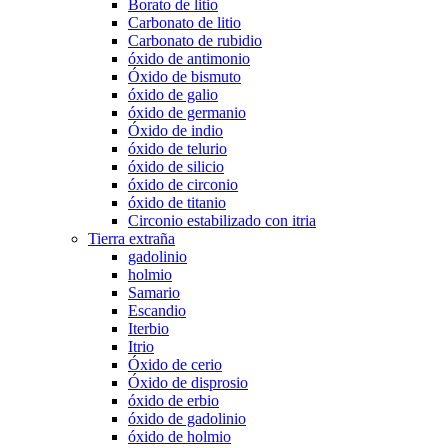
Borato de litio
Carbonato de litio
Carbonato de rubidio
óxido de antimonio
Óxido de bismuto
óxido de galio
óxido de germanio
Óxido de indio
óxido de telurio
óxido de silicio
óxido de circonio
óxido de titanio
Circonio estabilizado con itria
Tierra extraña
gadolinio
holmio
Samario
Escandio
Iterbio
Itrio
Óxido de cerio
Óxido de disprosio
óxido de erbio
óxido de gadolinio
óxido de holmio