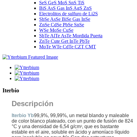
SeS GeS MoS SnS TiS
BiS AsS Gas InS AgS ZnS
Electrolitos de sulfuro de Li2S
SbSe AsSe BiSe Gas InSe
ZnSe CdSe PbSe SnSe
WSe MoSe CuSe
SbTe AlTe AsTe Mordida Puerta
ZnTe Cute Get InTe PbTe
MoTe WTe CdTe CZT CMT
Iterbio
Descripción
Iterbio Yb
99,9%, 99,99%, un metal blando y maleable
de color blanco plateado, con un punto de fusión de 824
°C y una densidad de 6,54 g/cm
, que es bastante
3
estable en el aire, soluble en ácido y amoníaco líquido