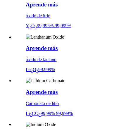
Aprende más
óxido de itrio
Y
O
99,995% 99,999%
2
3
Aprende más
óxido de lantano
La
O
99.999%
2
3
Aprende más
Carbonato de litio
Li
CO
99,99% 99,999%
2
3