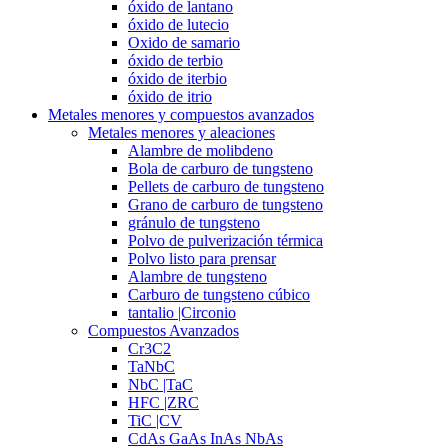
óxido de lantano
óxido de lutecio
Oxido de samario
óxido de terbio
óxido de iterbio
óxido de itrio
Metales menores y compuestos avanzados
Metales menores y aleaciones
Alambre de molibdeno
Bola de carburo de tungsteno
Pellets de carburo de tungsteno
Grano de carburo de tungsteno
gránulo de tungsteno
Polvo de pulverización térmica
Polvo listo para prensar
Alambre de tungsteno
Carburo de tungsteno cúbico
tantalio |Circonio
Compuestos Avanzados
Cr3C2
TaNbC
NbC |TaC
HFC |ZRC
TiC |CV
CdAs GaAs InAs NbAs