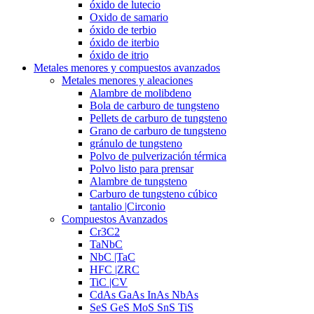
óxido de lutecio
Oxido de samario
óxido de terbio
óxido de iterbio
óxido de itrio
Metales menores y compuestos avanzados
Metales menores y aleaciones
Alambre de molibdeno
Bola de carburo de tungsteno
Pellets de carburo de tungsteno
Grano de carburo de tungsteno
gránulo de tungsteno
Polvo de pulverización térmica
Polvo listo para prensar
Alambre de tungsteno
Carburo de tungsteno cúbico
tantalio |Circonio
Compuestos Avanzados
Cr3C2
TaNbC
NbC |TaC
HFC |ZRC
TiC |CV
CdAs GaAs InAs NbAs
SeS GeS MoS SnS TiS