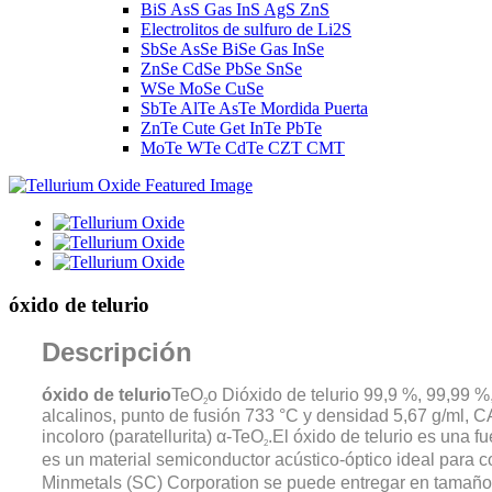
BiS AsS Gas InS AgS ZnS
Electrolitos de sulfuro de Li2S
SbSe AsSe BiSe Gas InSe
ZnSe CdSe PbSe SnSe
WSe MoSe CuSe
SbTe AlTe AsTe Mordida Puerta
ZnTe Cute Get InTe PbTe
MoTe WTe CdTe CZT CMT
óxido de telurio
Descripción
óxido de telurio
TeO
o Dióxido de telurio 99,9 %, 99,99 
2
alcalinos, punto de fusión 733 °C y densidad 5,67 g/ml, C
incoloro (paratellurita) α-TeO
.El óxido de telurio es una 
2
es un material semiconductor acústico-óptico ideal para c
Minmetals (SC) Corporation se puede entregar en tamaño de