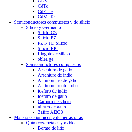
CDS
CdTe
CdZnTe
CdMnTe
Semiconductores compuestos y de silicio
Silicio y Germanio
Silicio CZ
Silicio FZ
FZ NTD Silicio
Silicio EPI
Lingote de silicio
oblea ge
Semiconductores compuestos
Arseniuro de galio
Arseniuro de indio
Antimoniuro de galio
Antimoniuro de indio
fosfuro de indio
fosfuro de galio
Carburo de silicio
nitruro de galio
Zafiro Al2O3
Materiales químicos y de tierras raras
Químicos-metales y óxidos
Borato de litio