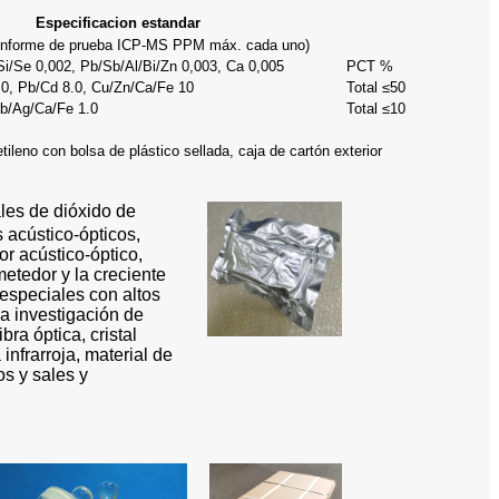
Especificacion estandar
informe de prueba ICP-MS PPM máx. cada uno)
i/Se 0,002, Pb/Sb/Al/Bi/Zn 0,003, Ca 0,005
PCT %
.0, Pb/Cd 8.0, Cu/Zn/Ca/Fe 10
Total ≤50
Sb/Ag/Ca/Fe 1.0
Total ≤10
etileno con bolsa de plástico sellada, caja de cartón exterior
ales de dióxido de
s acústico-ópticos,
or acústico-óptico,
metedor y la creciente
 especiales con altos
la investigación de
bra óptica, cristal
 infrarroja, material de
os y sales y