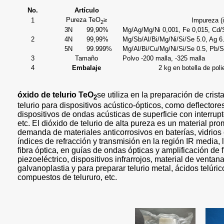
No.
Artículo
Pureza TeO
≥
1
Impureza (
2
3N
99,90%
Mg/Ag/Mg/Ni 0,001, Fe 0,015, Cd/S
2
4N
99,99%
Mg/Sb/Al/Bi/Mg/Ni/Si/Se 5.0, Ag 6
5N
99.999%
Mg/Al/Bi/Cu/Mg/Ni/Si/Se 0.5, Pb/
3
Tamaño
Polvo -200 malla, -325 malla
4
Embalaje
2 kg en botella de poli
óxido de telurio
TeO
se utiliza en la preparación de crist
2
telurio para dispositivos acústico-ópticos, como deflectore
dispositivos de ondas acústicas de superficie con interrupt
etc. El dióxido de telurio de alta pureza es un material pro
demanda de materiales anticorrosivos en baterías, vidrios
índices de refracción y transmisión en la región IR media, 
fibra óptica, en guías de ondas ópticas y amplificación de fi
piezoeléctrico, dispositivos infrarrojos, material de ventana
galvanoplastia y para preparar telurio metal, ácidos telúric
compuestos de telururo, etc.