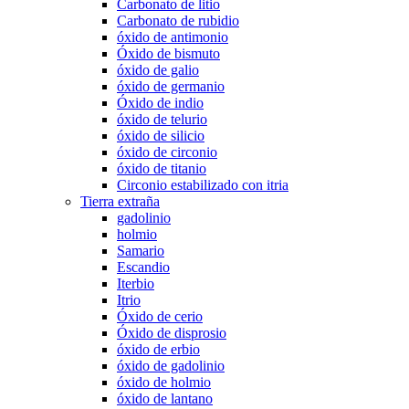
Carbonato de litio
Carbonato de rubidio
óxido de antimonio
Óxido de bismuto
óxido de galio
óxido de germanio
Óxido de indio
óxido de telurio
óxido de silicio
óxido de circonio
óxido de titanio
Circonio estabilizado con itria
Tierra extraña
gadolinio
holmio
Samario
Escandio
Iterbio
Itrio
Óxido de cerio
Óxido de disprosio
óxido de erbio
óxido de gadolinio
óxido de holmio
óxido de lantano