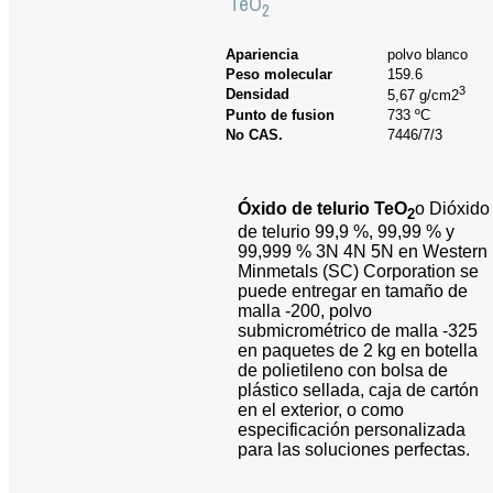
TeO
2
Apariencia
polvo blanco
Peso molecular
159.6
3
Densidad
5,67 g/cm2
Punto de fusion
733 ºC
No CAS.
7446/7/3
Óxido de telurio TeO
o Dióxido
2
de telurio 99,9 %, 99,99 % y
99,999 % 3N 4N 5N en Western
Minmetals (SC) Corporation se
puede entregar en tamaño de
malla -200, polvo
submicrométrico de malla -325
en paquetes de 2 kg en botella
de polietileno con bolsa de
plástico sellada, caja de cartón
en el exterior, o como
especificación personalizada
para las soluciones perfectas.