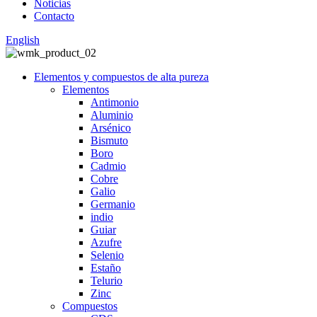
Noticias
Contacto
English
Elementos y compuestos de alta pureza
Elementos
Antimonio
Aluminio
Arsénico
Bismuto
Boro
Cadmio
Cobre
Galio
Germanio
indio
Guiar
Azufre
Selenio
Estaño
Telurio
Zinc
Compuestos