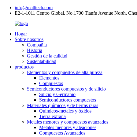
info@matltech.com
E2-1-1011 Centro Global, No.1700 Tianfu Avenue North, Che
Hogar
Sobre nosotros
Compañía
Historia
Gestión de la calidad
Sustentabilidad
productos
Elementos y compuestos de alta pureza
Elementos
Compuestos
Semiconductores compuestos y de silicio
Silicio y Germanio
Semiconductores compuestos
Materiales químicos y de tierras raras
Químicos-metales y óxidos
Tierra extraña
Metales menores y compuestos avanzados
Metales menores y aleaciones
Compuestos Avanzados