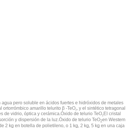
en agua pero soluble en ácidos fuertes e hidróxidos de metales
 ortorrómbico amarillo telurito β -TeO
, y el sintético tetragonal
2
s de vidrio, óptica y cerámica.Óxido de telurio TeO
El cristal
2
orción y dispersión de la luz.Óxido de telurio TeO
en Western
2
 kg en botella de polietileno, o 1 kg, 2 kg, 5 kg en una caja