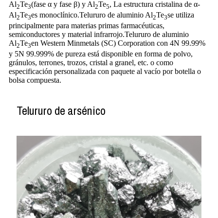
Al
Te
(fase α y fase β) y Al
Te
, La estructura cristalina de α-
2
3
2
5
Al
Te
es monoclínico.Telururo de aluminio Al
Te
se utiliza
2
3
2
3
principalmente para materias primas farmacéuticas,
semiconductores y material infrarrojo.Telururo de aluminio
Al
Te
en Western Minmetals (SC) Corporation con 4N 99.99%
2
3
y 5N 99.999% de pureza está disponible en forma de polvo,
gránulos, terrones, trozos, cristal a granel, etc. o como
especificación personalizada con paquete al vacío por botella o
bolsa compuesta.
Telururo de arsénico