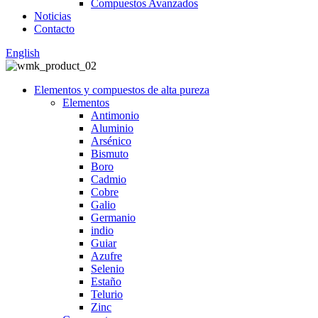
Compuestos Avanzados
Noticias
Contacto
English
Elementos y compuestos de alta pureza
Elementos
Antimonio
Aluminio
Arsénico
Bismuto
Boro
Cadmio
Cobre
Galio
Germanio
indio
Guiar
Azufre
Selenio
Estaño
Telurio
Zinc