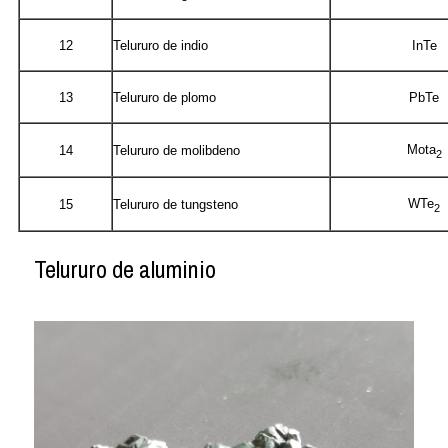
12
Telururo de indio
InTe
13
Telururo de plomo
PbTe
Mota
14
Telururo de molibdeno
2
WTe
15
Telururo de tungsteno
2
Telururo de aluminio