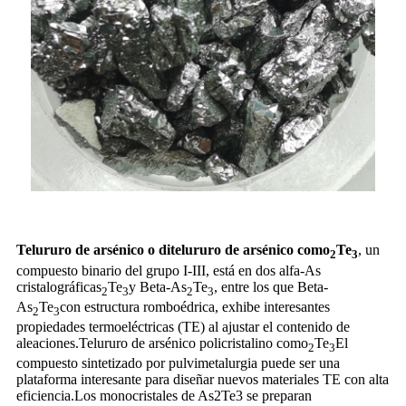
Telururo de arsénico o ditelururo de arsénico como
Te
, un
2
3
compuesto binario del grupo I-III, está en dos alfa-As
cristalográficas
Te
y Beta-As
Te
, entre los que Beta-
2
3
2
3
As
Te
con estructura romboédrica, exhibe interesantes
2
3
propiedades termoeléctricas (TE) al ajustar el contenido de
aleaciones.Telururo de arsénico policristalino como
Te
El
2
3
compuesto sintetizado por pulvimetalurgia puede ser una
plataforma interesante para diseñar nuevos materiales TE con alta
eficiencia.Los monocristales de As2Te3 se preparan