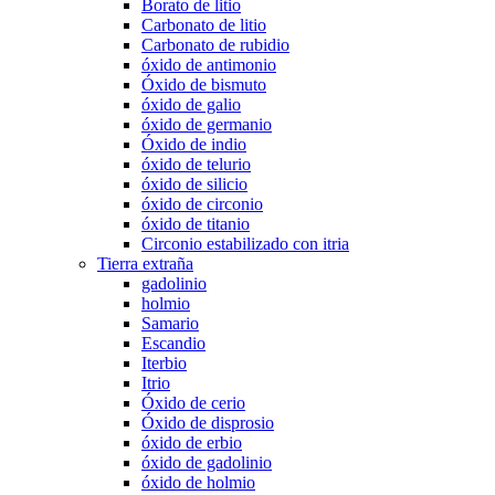
Borato de litio
Carbonato de litio
Carbonato de rubidio
óxido de antimonio
Óxido de bismuto
óxido de galio
óxido de germanio
Óxido de indio
óxido de telurio
óxido de silicio
óxido de circonio
óxido de titanio
Circonio estabilizado con itria
Tierra extraña
gadolinio
holmio
Samario
Escandio
Iterbio
Itrio
Óxido de cerio
Óxido de disprosio
óxido de erbio
óxido de gadolinio
óxido de holmio