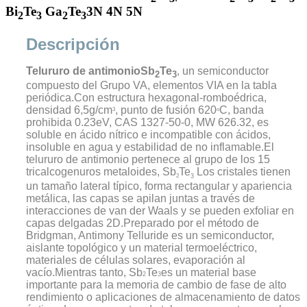
Bi
Te
Ga
Te
3N 4N 5N
2
3
2
3
Descripción
Telururo de antimonio
Sb
Te
, un semiconductor
2
3
compuesto del Grupo VA, elementos VIA en la tabla
periódica.Con estructura hexagonal-romboédrica,
densidad 6,5g/cm
, punto de fusión 620
C, banda
3
o
prohibida 0.23eV, CAS 1327-50-0, MW 626.32, es
soluble en ácido nítrico e incompatible con ácidos,
insoluble en agua y estabilidad de no inflamable.El
telururo de antimonio pertenece al grupo de los 15
tricalcogenuros metaloides, Sb
Te
Los cristales tienen
2
3
un tamaño lateral típico, forma rectangular y apariencia
metálica, las capas se apilan juntas a través de
interacciones de van der Waals y se pueden exfoliar en
capas delgadas 2D.
Preparado por el método de
Bridgman, Antimony Telluride es un semiconductor,
aislante topológico y un material termoeléctrico,
materiales de células solares, evaporación al
vacío.Mientras tanto, Sb
Te
es un material base
2
3
importante para la memoria de cambio de fase de alto
rendimiento o aplicaciones de almacenamiento de datos