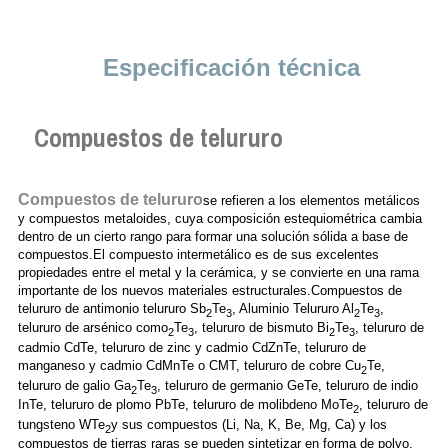
Especificación técnica
Compuestos de telururo
Compuestos de telururo
se refieren a los elementos metálicos
y compuestos metaloides, cuya composición estequiométrica cambia
dentro de un cierto rango para formar una solución sólida a base de
compuestos.El compuesto intermetálico es de sus excelentes
propiedades entre el metal y la cerámica, y se convierte en una rama
importante de los nuevos materiales estructurales.Compuestos de
telururo de antimonio telururo Sb
Te
, Aluminio Telururo Al
Te
,
2
3
2
3
telururo de arsénico como
Te
, telururo de bismuto Bi
Te
, telururo de
2
3
2
3
cadmio CdTe, telururo de zinc y cadmio CdZnTe, telururo de
manganeso y cadmio CdMnTe o CMT, telururo de cobre Cu
Te,
2
telururo de galio Ga
Te
, telururo de germanio GeTe, telururo de indio
2
3
InTe, telururo de plomo PbTe, telururo de molibdeno MoTe
, telururo de
2
tungsteno WTe
y sus compuestos (Li, Na, K, Be, Mg, Ca) y los
2
compuestos de tierras raras se pueden sintetizar en forma de polvo,