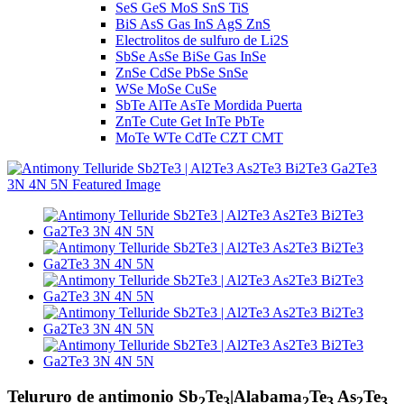
SeS GeS MoS SnS TiS
BiS AsS Gas InS AgS ZnS
Electrolitos de sulfuro de Li2S
SbSe AsSe BiSe Gas InSe
ZnSe CdSe PbSe SnSe
WSe MoSe CuSe
SbTe AlTe AsTe Mordida Puerta
ZnTe Cute Get InTe PbTe
MoTe WTe CdTe CZT CMT
Telururo de antimonio Sb
Te
|Alabama
Te
As
Te
2
3
2
3
2
3