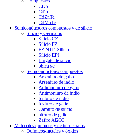
Compuestos
CDS
CdTe
CdZnTe
CdMnTe
Semiconductores compuestos y de silicio
Silicio y Germanio
Silicio CZ
Silicio FZ
FZ NTD Silicio
Silicio EPI
Lingote de silicio
oblea ge
Semiconductores compuestos
Arseniuro de galio
Arseniuro de indio
Antimoniuro de galio
Antimoniuro de indio
fosfuro de indio
fosfuro de galio
Carburo de silicio
nitruro de galio
Zafiro Al2O3
Materiales químicos y de tierras raras
Químicos-metales y óxidos