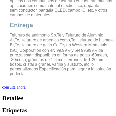
ópticos.Los compuestos de telururo encuentran muchas
aplicaciones como material electrolítico, dopante
semiconductor, pantalla QLED, campo IC, etc. y otros
campos de materiales.
Entrega
Telururo de antimonio Sb
Te
y Telururo de Aluminio
2
3
Al
Te
, telururo de arsénico como
Te
, telururo de bismuto
2
3
2
3
Bi
Te
, telururo de galio Ga
Te
en Western Minmetals
2
3
2
3
(SC) Corporation con 4N 99,99% y 5N 99,999% de
pureza están disponibles en forma de polvo -60mesh,
-80mesh, gránulos de 1-6 mm, terrones de 1-20 mm,
trozos, cristal a granel, varilla y sustrato, etc. o
personalizados Especificación para llegar a la solución
perfecta.
consulta ahora
Detalles
Etiquetas