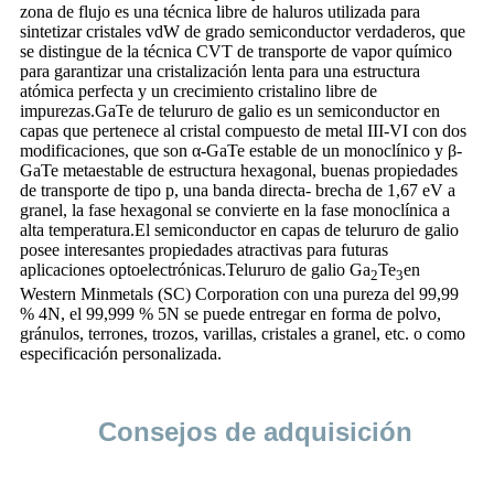
zona de flujo es una técnica libre de haluros utilizada para
sintetizar cristales vdW de grado semiconductor verdaderos, que
se distingue de la técnica CVT de transporte de vapor químico
para garantizar una cristalización lenta para una estructura
atómica perfecta y un crecimiento cristalino libre de
impurezas.GaTe de telururo de galio es un semiconductor en
capas que pertenece al cristal compuesto de metal III-VI con dos
modificaciones, que son α-GaTe estable de un monoclínico y β-
GaTe metaestable de estructura hexagonal, buenas propiedades
de transporte de tipo p, una banda directa- brecha de 1,67 eV a
granel, la fase hexagonal se convierte en la fase monoclínica a
alta temperatura.El semiconductor en capas de telururo de galio
posee interesantes propiedades atractivas para futuras
aplicaciones optoelectrónicas.Telururo de galio Ga
Te
en
2
3
Western Minmetals (SC) Corporation con una pureza del 99,99
% 4N, el 99,999 % 5N se puede entregar en forma de polvo,
gránulos, terrones, trozos, varillas, cristales a granel, etc. o como
especificación personalizada.
Consejos de adquisición