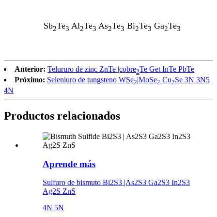
Sb
Te
Al
Te
As
Te
Bi
Te
Ga
Te
2
3
2
3
2
3
2
3
2
3
Anterior:
Telururo de zinc ZnTe |cobre
Te Get InTe PbTe
2
Próximo:
Seleniuro de tungsteno WSe
|MoSe
Cu
Se 3N 3N5
2
2
2
4N
Productos relacionados
Aprende más
Sulfuro de bismuto Bi2S3 |As2S3 Ga2S3 In2S3
Ag2S ZnS
4N 5N