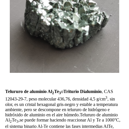
Telururo de aluminio Al
Te
o
Triturio Dialuminio
, CAS
2
3
3
12043-29-7, peso molecular 436,76, densidad 4,5 g/cm
, sin
olor, es un cristal hexagonal gris-negro y estable a temperatura
ambiente, pero se descompone en telururo de hidrógeno e
hidróxido de aluminio en el aire húmedo.Telururo de aluminio
Al
Te
,se puede formar haciendo reaccionar Al y Te a 1000°C,
2
3
el sistema binario Al-Te contiene las fases intermedias AlTe,