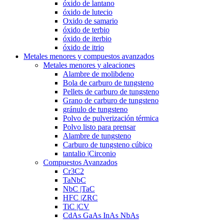
óxido de lantano
óxido de lutecio
Oxido de samario
óxido de terbio
óxido de iterbio
óxido de itrio
Metales menores y compuestos avanzados
Metales menores y aleaciones
Alambre de molibdeno
Bola de carburo de tungsteno
Pellets de carburo de tungsteno
Grano de carburo de tungsteno
gránulo de tungsteno
Polvo de pulverización térmica
Polvo listo para prensar
Alambre de tungsteno
Carburo de tungsteno cúbico
tantalio |Circonio
Compuestos Avanzados
Cr3C2
TaNbC
NbC |TaC
HFC |ZRC
TiC |CV
CdAs GaAs InAs NbAs