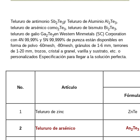
Telururo de antimonio Sb
Te
y Telururo de Aluminio Al
Te
,
2
3
2
3
telururo de arsénico como
Te
, telururo de bismuto Bi
Te
,
2
3
2
3
telururo de galio Ga
Te
en Western Minmetals (SC) Corporation
2
3
con 4N 99,99% y 5N 99,999% de pureza están disponibles en
forma de polvo -60mesh, -80mesh, gránulos de 1-6 mm, terrones
de 1-20 mm, trozos, cristal a granel, varilla y sustrato, etc. o
personalizados Especificación para llegar a la solución perfecta.
No.
Artículo
Fórmul
1
Telururo de zinc
ZnTe
As
Te
2
Telururo de arsénico
2
3