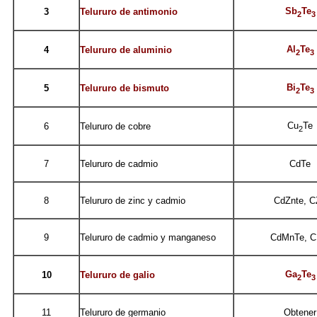
Sb
Te
3
Telururo de antimonio
2
3
Al
Te
4
Telururo de aluminio
2
3
Bi
Te
5
Telururo de bismuto
2
3
Cu
Te
6
Telururo de cobre
2
7
Telururo de cadmio
CdTe
8
Telururo de zinc y cadmio
CdZnte, C
9
Telururo de cadmio y manganeso
CdMnTe, 
Ga
Te
10
Telururo de galio
2
3
11
Telururo de germanio
Obtener