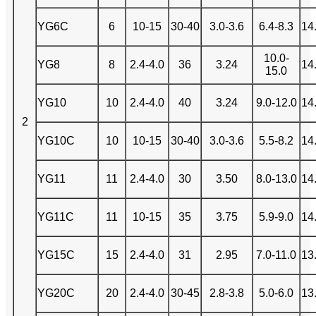
YG6C
6
10-15
30-40
3.0-3.6
6.4-8.3
14
10.0-
YG8
8
2.4-4.0
36
3.24
14
15.0
YG10
10
2.4-4.0
40
3.24
9.0-12.0
14
2
YG10C
10
10-15
30-40
3.0-3.6
5.5-8.2
14
YG11
11
2.4-4.0
30
3.50
8.0-13.0
14
YG11C
11
10-15
35
3.75
5.9-9.0
14
YG15C
15
2.4-4.0
31
2.95
7.0-11.0
13
YG20C
20
2.4-4.0
30-45
2.8-3.8
5.0-6.0
13