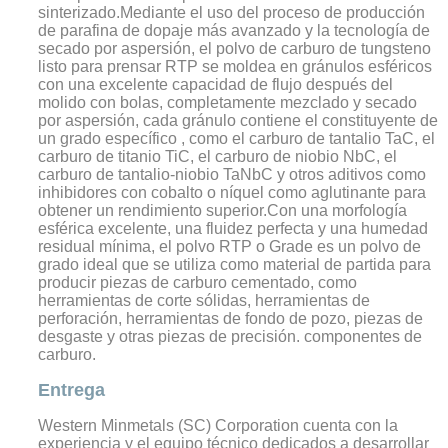
sinterizado.
Mediante el uso del proceso de producción
de parafina de dopaje más avanzado y la tecnología de
secado por aspersión, el polvo de carburo de tungsteno
listo para prensar RTP se moldea en gránulos esféricos
con una excelente capacidad de flujo después del
molido con bolas, completamente mezclado y secado
por aspersión, cada gránulo contiene el constituyente de
un grado específico , como el carburo de tantalio TaC, el
carburo de titanio TiC, el carburo de niobio NbC, el
carburo de tantalio-niobio TaNbC y otros aditivos como
inhibidores con cobalto o níquel como aglutinante para
obtener un rendimiento superior.
Con una morfología
esférica excelente, una fluidez perfecta y una humedad
residual mínima, el polvo RTP o Grade es un polvo de
grado ideal que se utiliza como material de partida para
producir piezas de carburo cementado, como
herramientas de corte sólidas, herramientas de
perforación, herramientas de fondo de pozo, piezas de
desgaste y otras piezas de precisión. componentes de
carburo.
Entrega
Western Minmetals (SC) Corporation cuenta con la
experiencia y el equipo técnico dedicados a desarrollar