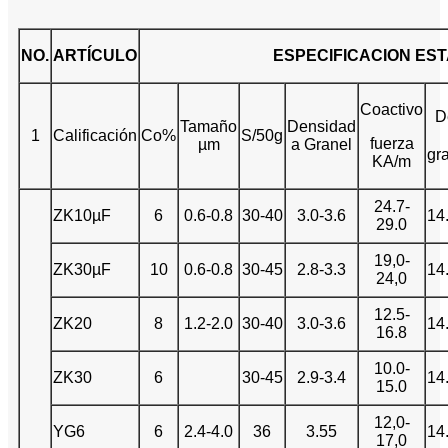
NO.
ARTÍCULO
ESPECIFICACION ES
Coactivo
D
Tamaño
Densidad
1
Calificación
Co%
S/50g
fuerza
µm
a Granel
gr
KA/m
24.7-
ZK10µF
6
0.6-0.8
30-40
3.0-3.6
14
29.0
19,0-
ZK30µF
10
0.6-0.8
30-45
2.8-3.3
14
24,0
12.5-
ZK20
8
1.2-2.0
30-40
3.0-3.6
14
16.8
10.0-
ZK30
6
30-45
2.9-3.4
14
15.0
12,0-
YG6
6
2.4-4.0
36
3.55
14
17,0