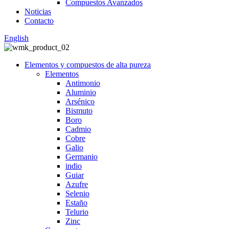
Compuestos Avanzados
Noticias
Contacto
English
Elementos y compuestos de alta pureza
Elementos
Antimonio
Aluminio
Arsénico
Bismuto
Boro
Cadmio
Cobre
Galio
Germanio
indio
Guiar
Azufre
Selenio
Estaño
Telurio
Zinc