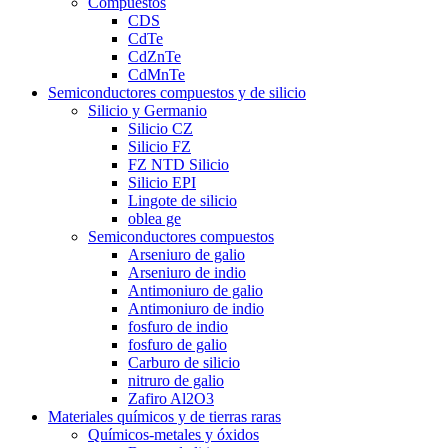
Compuestos
CDS
CdTe
CdZnTe
CdMnTe
Semiconductores compuestos y de silicio
Silicio y Germanio
Silicio CZ
Silicio FZ
FZ NTD Silicio
Silicio EPI
Lingote de silicio
oblea ge
Semiconductores compuestos
Arseniuro de galio
Arseniuro de indio
Antimoniuro de galio
Antimoniuro de indio
fosfuro de indio
fosfuro de galio
Carburo de silicio
nitruro de galio
Zafiro Al2O3
Materiales químicos y de tierras raras
Químicos-metales y óxidos