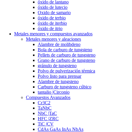
óxido de lantano
óxido de lutecio
Oxido de samario
óxido de terbio
óxido de iterbio
óxido de itrio
Metales menores y compuestos avanzados
Metales menores y aleaciones
Alambre de molibdeno
Bola de carburo de tungsteno
Pellets de carburo de tungsteno
Grano de carburo de tungsteno
gránulo de tungsteno
Polvo de pulverización térmica
Polvo listo para prensar
Alambre de tungsteno
Carburo de tungsteno cúbico
tantalio |Circonio
Compuestos Avanzados
Cr3C2
TaNbC
NbC |TaC
HFC |ZRC
TiC |CV
CdAs GaAs InAs NbAs