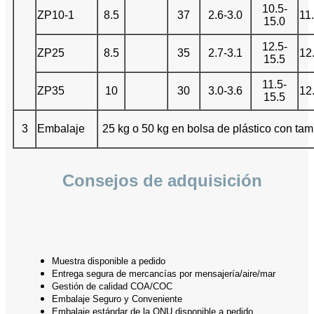
10.5-
ZP10-1
8.5
37
2.6-3.0
11
15.0
12.5-
ZP25
8.5
35
2.7-3.1
12
15.5
11.5-
ZP35
10
30
3.0-3.6
12
15.5
3
Embalaje
25 kg o 50 kg en bolsa de plástico con tamb
Consejos de adquisición
Muestra disponible a pedido
Entrega segura de mercancías por mensajería/aire/mar
Gestión de calidad COA/COC
Embalaje Seguro y Conveniente
Embalaje estándar de la ONU disponible a pedido