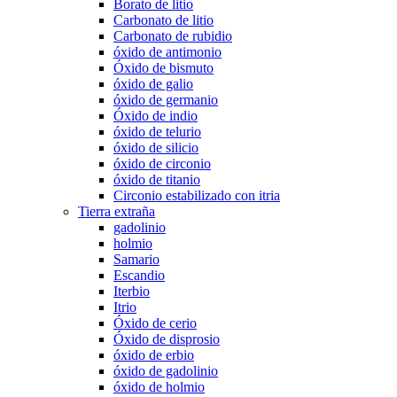
Borato de litio
Carbonato de litio
Carbonato de rubidio
óxido de antimonio
Óxido de bismuto
óxido de galio
óxido de germanio
Óxido de indio
óxido de telurio
óxido de silicio
óxido de circonio
óxido de titanio
Circonio estabilizado con itria
Tierra extraña
gadolinio
holmio
Samario
Escandio
Iterbio
Itrio
Óxido de cerio
Óxido de disprosio
óxido de erbio
óxido de gadolinio
óxido de holmio