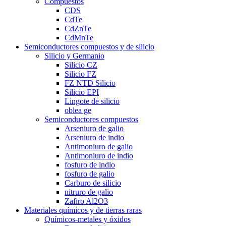
Compuestos
CDS
CdTe
CdZnTe
CdMnTe
Semiconductores compuestos y de silicio
Silicio y Germanio
Silicio CZ
Silicio FZ
FZ NTD Silicio
Silicio EPI
Lingote de silicio
oblea ge
Semiconductores compuestos
Arseniuro de galio
Arseniuro de indio
Antimoniuro de galio
Antimoniuro de indio
fosfuro de indio
fosfuro de galio
Carburo de silicio
nitruro de galio
Zafiro Al2O3
Materiales químicos y de tierras raras
Químicos-metales y óxidos