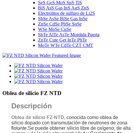
SeS GeS MoS SnS TiS
BiS AsS Gas InS AgS ZnS
Electrolitos de sulfuro de Li2S
SbSe AsSe BiSe Gas InSe
ZnSe CdSe PbSe SnSe
WSe MoSe CuSe
SbTe AlTe AsTe Mordida Puerta
ZnTe Cute Get InTe PbTe
MoTe WTe CdTe CZT CMT
Oblea de silicio FZ NTD
Descripción
Oblea de silicio FZ-NTD
, conocida como oblea de
silicio dopado con transmutación de neutrones de zona
flotante.Se puede obtener silicio libre de oxígeno, de alta