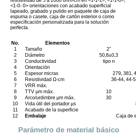
resistividad de 5 a 2000 ohm-cm en <1-1-1>, <1-1-0>,
<1-0- 0> orientaciones con acabado superficial
lapeado, grabado y pulido en paquete de caja de
espuma o casete, caja de cartón exterior o como
especificación personalizada para la solución
perfecta.
No.
Elementos
1
Tamaño
2"
2
Diámetro
50,8±0,3
3
Conductividad
tipo n
4
Orientación
5
Espesor micras
279, 381, 
6
Resistividad Ω-cm
36-44, 44-5
7
VRR máx.
8
TTV μm máx.
10
9
Arco/urdimbre μm máx.
30
10
Vida útil del portador μs
11
Acabado de la superficie
12
Embalaje
Caja de e
Parámetro de material básico