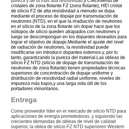
pureza y de la más alta resistividad.
y Crecimiento de
cristales de zona flotante FZ (zona flotante), H
El cristal
de silicio FZ de alta resistividad a menudo se dopa
mediante el proceso de dopaje por transmutación de
neutrones (NTD), en el que la irradiación de neutrones
en el silicio de la zona flotante sin dopar hace que los
isótopos de silicio queden atrapados con neutrones y
luego se descompongan en los dopantes deseados para
lograr el objetivo de dopaje.Mediante el ajuste del nivel
de radiación de neutrones, la resistividad puede
modificarse sin introducir dopantes externos y, por lo
tanto, garantizando la pureza del material.Las obleas de
silicio FZ NTD (silicio de dopaje de transmutación de
neutrones de zona flotante) tienen propiedades técnicas
superiores de concentración de dopaje uniforme y
distribución de resistividad radial uniforme, niveles de
impureza más bajos,
y una larga vida útil de los
portadores minoritarios.
Entrega
Como proveedor líder en el mercado de silicio NTD para
aplicaciones de energía prometedoras, y siguiendo las
crecientes demandas de obleas de nivel de calidad
superior, la oblea de silicio FZ NTD superior
en Western