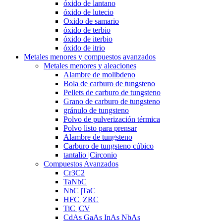
óxido de lantano
óxido de lutecio
Oxido de samario
óxido de terbio
óxido de iterbio
óxido de itrio
Metales menores y compuestos avanzados
Metales menores y aleaciones
Alambre de molibdeno
Bola de carburo de tungsteno
Pellets de carburo de tungsteno
Grano de carburo de tungsteno
gránulo de tungsteno
Polvo de pulverización térmica
Polvo listo para prensar
Alambre de tungsteno
Carburo de tungsteno cúbico
tantalio |Circonio
Compuestos Avanzados
Cr3C2
TaNbC
NbC |TaC
HFC |ZRC
TiC |CV
CdAs GaAs InAs NbAs