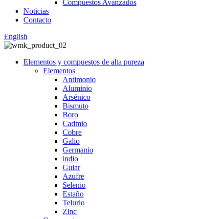
Compuestos Avanzados
Noticias
Contacto
English
Elementos y compuestos de alta pureza
Elementos
Antimonio
Aluminio
Arsénico
Bismuto
Boro
Cadmio
Cobre
Galio
Germanio
indio
Guiar
Azufre
Selenio
Estaño
Telurio
Zinc