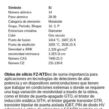
Símbolo
Si
Número atómico
14
Peso atomico
28.09
Categoría de elemento
Metaloide
Grupo, Período, Bloque
14, 3, P
Estructura cristalina
Diamante
Color
Gris oscuro
Punto de fusion
1414 °C, 1687,15 K
Punto de ebullición
3265 °C, 3538,15 K
3
Densidad a 300K
2,329 g/cm2
resistividad intrínseca
3.2E5 Ω-cm
Número CAS
7440-21-3
Número CE
231-130-8
Oblea de silicio FZ-NTD
es de suma importancia para
aplicaciones en tecnologías de detectores de alta
potencia y en dispositivos semiconductores que tienen
que trabajar en condiciones extremas o donde se requiere
una baja variación de resistividad a través de la oblea,
como el tiristor de puerta-apagado GTO, el tiristor de
inducción estática SITH, el tiristor gigante transistor GTR,
transistor bipolar de puerta aislada IGBT, PIN de diodo HV