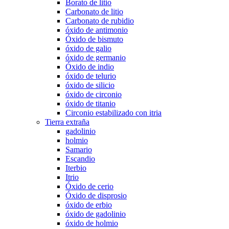
Borato de litio
Carbonato de litio
Carbonato de rubidio
óxido de antimonio
Óxido de bismuto
óxido de galio
óxido de germanio
Óxido de indio
óxido de telurio
óxido de silicio
óxido de circonio
óxido de titanio
Circonio estabilizado con itria
Tierra extraña
gadolinio
holmio
Samario
Escandio
Iterbio
Itrio
Óxido de cerio
Óxido de disprosio
óxido de erbio
óxido de gadolinio
óxido de holmio