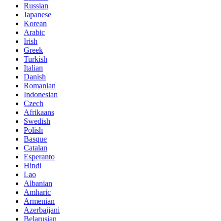
Russian
Japanese
Korean
Arabic
Irish
Greek
Turkish
Italian
Danish
Romanian
Indonesian
Czech
Afrikaans
Swedish
Polish
Basque
Catalan
Esperanto
Hindi
Lao
Albanian
Amharic
Armenian
Azerbaijani
Belarusian