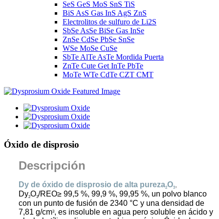
SeS GeS MoS SnS TiS
BiS AsS Gas InS AgS ZnS
Electrolitos de sulfuro de Li2S
SbSe AsSe BiSe Gas InSe
ZnSe CdSe PbSe SnSe
WSe MoSe CuSe
SbTe AlTe AsTe Mordida Puerta
ZnTe Cute Get InTe PbTe
MoTe WTe CdTe CZT CMT
Óxido de disprosio
Descripción
Dy de óxido de disprosio de alta pureza
O
,
2
3
Dy
O
/REO≥ 99,5 %, 99,9 %, 99,95 %, un polvo blanco
2
3
con un punto de fusión de 2340 °C y una densidad de
7,81 g/cm
, es insoluble en agua pero soluble en ácido y
3