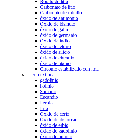
Borato de litio
Carbonato de litio
Carbonato de rubidio
óxido de antimonio
Óxido de bismuto
óxido de galio
óxido de germanio
Óxido de indio
óxido de telurio
óxido de silicio
óxido de circonio
óxido de titanio
Circonio estabilizado con itria
Tierra extraña
gadolinio
holmio
Samario
Escandio
Iterbio
Itrio
Óxido de cerio
Óxido de disprosio
óxido de erbio
óxido de gadolinio
óxido de holmio