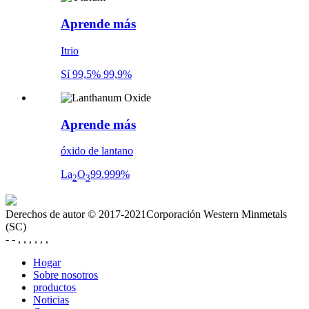
Aprende más
Itrio
Sí 99,5% 99,9%
Aprende más
óxido de lantano
La
O
99.999%
2
3
Derechos de autor © 2017-2021Corporación Western Minmetals
(SC)
- - , , , , , ,
Hogar
Sobre nosotros
productos
Noticias