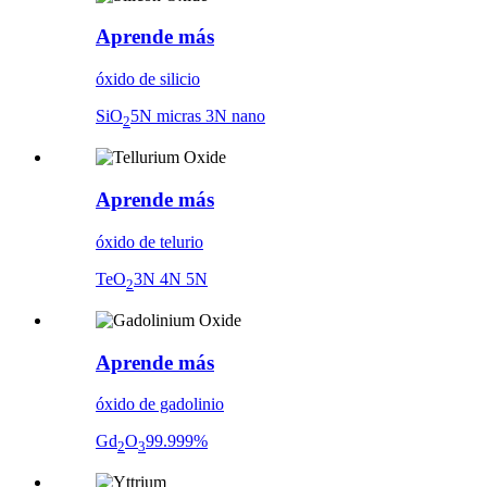
Aprende más
óxido de silicio
SiO
5N micras 3N nano
2
Aprende más
óxido de telurio
TeO
3N 4N 5N
2
Aprende más
óxido de gadolinio
Gd
O
99.999%
2
3