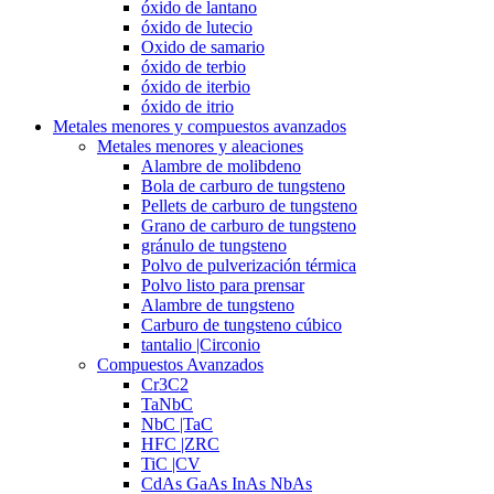
óxido de lantano
óxido de lutecio
Oxido de samario
óxido de terbio
óxido de iterbio
óxido de itrio
Metales menores y compuestos avanzados
Metales menores y aleaciones
Alambre de molibdeno
Bola de carburo de tungsteno
Pellets de carburo de tungsteno
Grano de carburo de tungsteno
gránulo de tungsteno
Polvo de pulverización térmica
Polvo listo para prensar
Alambre de tungsteno
Carburo de tungsteno cúbico
tantalio |Circonio
Compuestos Avanzados
Cr3C2
TaNbC
NbC |TaC
HFC |ZRC
TiC |CV
CdAs GaAs InAs NbAs