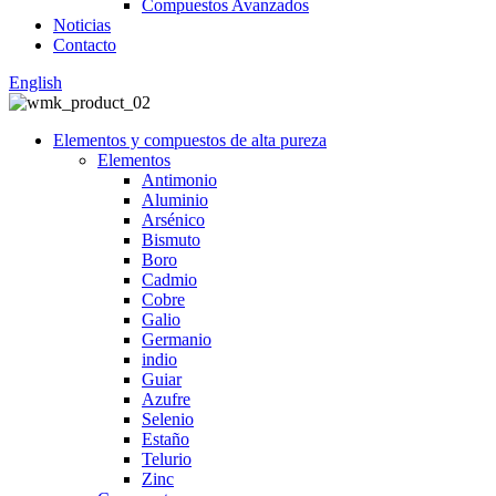
Compuestos Avanzados
Noticias
Contacto
English
Elementos y compuestos de alta pureza
Elementos
Antimonio
Aluminio
Arsénico
Bismuto
Boro
Cadmio
Cobre
Galio
Germanio
indio
Guiar
Azufre
Selenio
Estaño
Telurio
Zinc