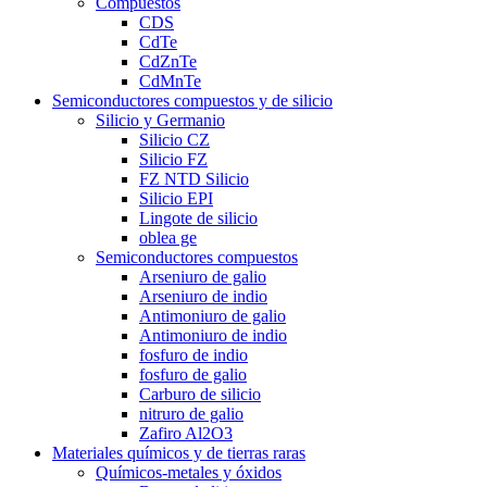
Compuestos
CDS
CdTe
CdZnTe
CdMnTe
Semiconductores compuestos y de silicio
Silicio y Germanio
Silicio CZ
Silicio FZ
FZ NTD Silicio
Silicio EPI
Lingote de silicio
oblea ge
Semiconductores compuestos
Arseniuro de galio
Arseniuro de indio
Antimoniuro de galio
Antimoniuro de indio
fosfuro de indio
fosfuro de galio
Carburo de silicio
nitruro de galio
Zafiro Al2O3
Materiales químicos y de tierras raras
Químicos-metales y óxidos