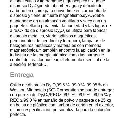
alcohol etílico y ligeramente higroscópico.Óxido de
disprosio Dy
O
puede absorber agua y dióxido de
2
3
carbono en el aire para convertirse en carbonato de
disprosio y tiene un fuerte magnetismo.dy
O
debe
2
3
mantenerse en un almacén ventilado y seco con un
paquete sellado para evitar la humedad y las fugas de
aire.
Óxido de disprosio Dy
O
se utiliza para fabricar
2
3
disprosio metálico, vidrio, aditivos magnéticos
permanentes de neodimio y ferroboro, lámparas de
halogenuros metálicos y materiales con memoria
magnetoóptica.Y también encontró la aplicación en la
industria de la energía atómica como las barras de
control del reactor nuclear, el elemento esencial de la
aleación Terfenol-D.
Entrega
Óxido de disprosio Dy
O
99,5 %, 99,9 %, 99,95 % en
2
3
Western Minmetals (SC) Corporation se puede entregar
con pureza de Dy
O
/REO≥ 99,5 %, 99,9 %, 99,95 % y
2
3
REO ≥ 99,0 % en tamaño de polvo y paquete de 25 kg
en bolsa de plástico con tambor de cartón en el exterior,
o como especificación personalizada para la solución
perfecta.